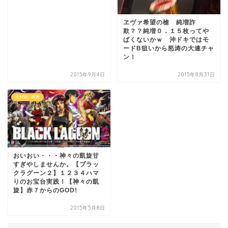
ヱヴァ希望の槍 純増詐
欺？？純増０．１５枚ってや
ばくないかｗ 沖ドキではモ
ードB狙いから怒涛の大連チャ
ン！
2015年9月4日
2015年8月31日
天井狙い稼働
おいおい・・・神々の凱旋甘
すぎやしませんか。【ブラッ
クラグーン２】１２３４ハマ
りのお宝台実践！【神々の凱
旋】赤７からのGOD!
2015年5月8日