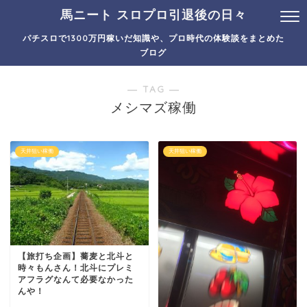
馬ニート スロプロ引退後の日々
パチスロで1300万円稼いだ知識や、プロ時代の体験談をまとめた
ブログ
― TAG ―
メシマズ稼働
天井狙い稼働
天井狙い稼働
【旅打ち企画】蕎麦と北斗と
時々もんさん！北斗にプレミ
アフラグなんて必要なかった
んや！