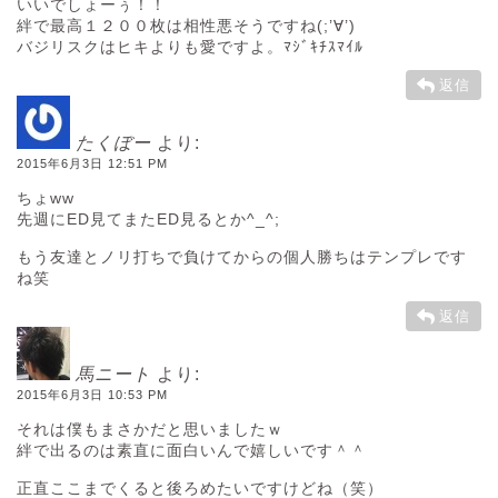
いいでしょーぅ！！
絆で最高１２００枚は相性悪そうですね(;’∀’)
バジリスクはヒキよりも愛ですよ。ﾏｼﾞｷﾁｽﾏｲﾙ
返信
たくぼー
より:
2015年6月3日 12:51 PM
ちょww
先週にED見てまたED見るとか^_^;
もう友達とノリ打ちで負けてからの個人勝ちはテンプレです
ね笑
返信
馬ニート
より:
2015年6月3日 10:53 PM
それは僕もまさかだと思いましたｗ
絆で出るのは素直に面白いんで嬉しいです＾＾
正直ここまでくると後ろめたいですけどね（笑）