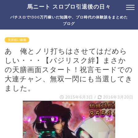
馬ニート スロプロ引退後の日々
パチスロで1300万円稼いだ知識や、プロ時代の体験談をまとめた
ブログ
天井狙い稼働
あゝ俺とノリ打ちはさせてはだめら
しい・・・【バジリスク絆】まさか
の天膳画面スタート！祝言モードでの
大連チャン、無双一閃にも当選してき
ました。
2015年6月3日
/
2016年3月20日