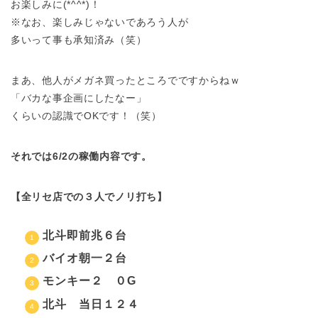
お楽しみに(*^^*)！
※なお、楽しみじゃないであろう人が
多いって事も承知済み（笑）
まあ、他人がメガネ買ったところでですからねｗ
「バカな事企画にしたなー」
くらいの認識でOKです！（笑）
それでは6/2の稼働内容です。
【全リセ店での３人でノリ打ち】
北斗即前兆６台
バイオ朝一２台
モンキー２ ０G
北斗 当日１２４