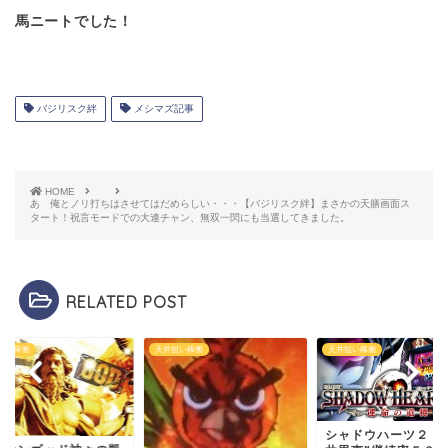
馬ニートでした！
バジリスク絆
メシマズ記事
HOME
あゝ俺とノリ打ちはさせてはだめらしい・・・【バジリスク絆】まさかの天膳画面ス
タート！祝言モードでの大連チャン、無双一閃にも当選してきました。
RELATED POST
狙い稼働
天井狙い稼働
天井狙い稼働
シャドウハーツ２ ”天