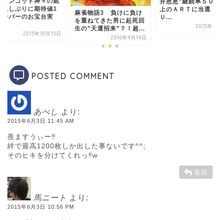
ミリオンゴッド神々
井恩恵”継続率５０％以
旋 久しぶりに期待
上のＡＲＴに当選！Ｆ
雀物語3 負けに負け
万オーバーのお宝台
Ｕ...
重ねてきた男に起死回
践...
2015年9月18日
”天運招来”？！超...
2015年10
2016年4月14日
POSTED COMMENT
あべし
より:
2015年6月3日 11:45 AM
羨ますうぃー‼︎
絆で最高1200枚しか出した事ないです^^;
そのヒキを分けてくれっ‼︎w
返信
馬ニート
より:
2015年6月3日 10:56 PM