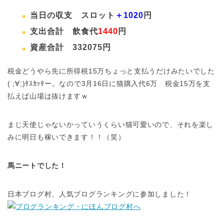
当日の収支 スロット
＋1020
円
支出合計 飲食代
1440
円
資産合計 332075円
税金どうやら先に所得税15万ちょっと支払うだけみたいでした
( ;∀;)ﾀｽｶｯﾀー。なので3月16日に猫購入代6万 税金15万を支
払えば山場は抜けますｗ
まじ天使じゃないかっていうくらい猫可愛いので、それを楽し
みに明日も稼いできます！！（笑）
馬ニートでした！
日本ブログ村、人気ブログランキングに参加しました！