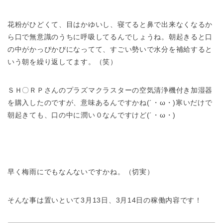
花粉がひどくて、目はかゆいし、寝てると鼻で出来なくなるか
ら口で無意識のうちに呼吸してるんでしょうね。朝起きると口
の中がかっぴかぴになってて、すごい勢いで水分を補給すると
いう朝を繰り返してます。（笑）
ＳＨ〇ＲＰさんのプラズマクラスターの空気清浄機付き加湿器
を購入したのですが、意味あるんですかね(´・ω・)寒いだけで
朝起きても、口の中に潤い０なんですけど(´・ω・)
早く梅雨にでもなんないですかね。（切実）
そんな事は置いといて3月13日、3月14日の稼働内容です！