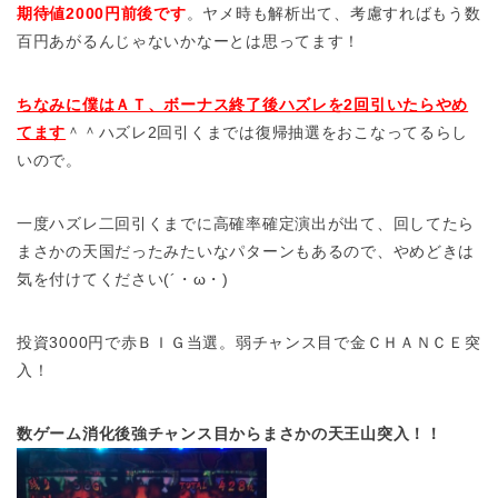
期待値2000円前後です
。ヤメ時も解析出て、考慮すればもう数
百円あがるんじゃないかなーとは思ってます！
ちなみに僕はＡＴ、ボーナス終了後ハズレを2回引いたらやめ
てます
＾＾ハズレ2回引くまでは復帰抽選をおこなってるらし
いので。
一度ハズレ二回引くまでに高確率確定演出が出て、回してたら
まさかの天国だったみたいなパターンもあるので、やめどきは
気を付けてください(´・ω・)
投資3000円で赤ＢＩＧ当選。弱チャンス目で金ＣＨＡＮＣＥ突
入！
数ゲーム消化後強チャンス目からまさかの天王山突入！！