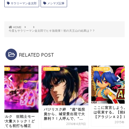
サラリーマン金太郎
メシマズ記事
HOME
今度もサラリーマン金太郎でヒキ強発揮！初の天王山の結果は？？
RELATED POST
狙い稼働
天井狙い稼働
天井狙い稼働
ここに宣言しよう。
バジリスク絆 ”超”低投
は収束する。【前
資から、城背景出現で大
ルセルク 狂戦士モー
【アラジンＡ２】126.
勝利？！人呼んで、”...
滅で大量ストック！ど
2015年4
2016年4月9日
考えても初打ち補正