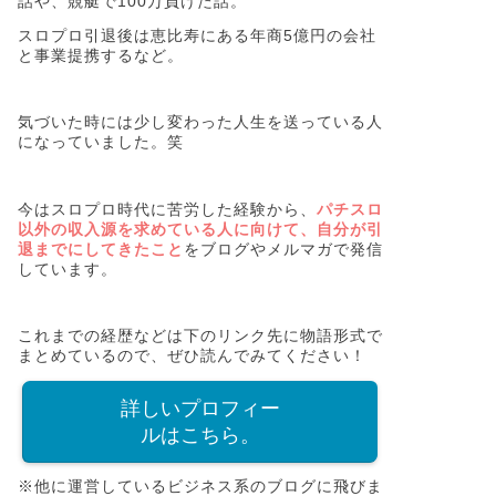
話や、競艇で100万負けた話。
スロプロ引退後は恵比寿にある年商5億円の会社
と事業提携するなど。
気づいた時には少し変わった人生を送っている人
になっていました。笑
今はスロプロ時代に苦労した経験から、
パチスロ
以外の収入源を求めている人に向けて、自分が引
退までにしてきたこと
をブログやメルマガで発信
しています。
これまでの経歴などは下のリンク先に物語形式で
まとめているので、ぜひ読んでみてください！
詳しいプロフィー
ルはこちら。
※他に運営しているビジネス系のブログに飛びま