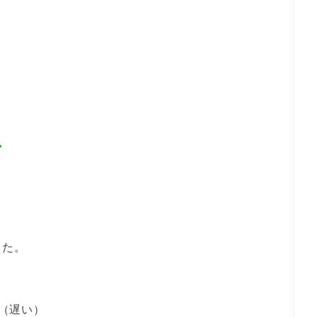
。
した。
（遅い）