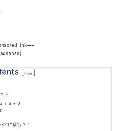
す。
nsored link—–
[adsense]
tents
[
]
hide
スト
３７８＋０
０
ージ”に移行？！