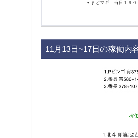
まどマギ 当日１９０
11月13日~17日の稼働内
稼働