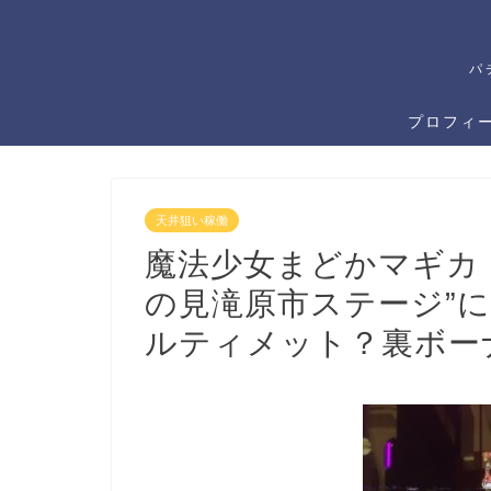
パ
プロフィ
天井狙い稼働
魔法少女まどかマギカ
の見滝原市ステージ”
ルティメット？裏ボー