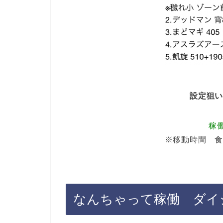
設定狙
稼働
※移動時間 
なんちゃって稼働 ダイ