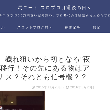
馬ニート スロプロ引退後の日々
チスロで1300万円稼いだ知識や、プロ時代の体験談をまとめたブ
ール
スロットブログ村へ
稼働記事
雑記
 穢れ狙いから初となる”夜
に移行！その先にある物はア
ナス？それとも信号機？？
2015年11月20日
/
2016年3月20日