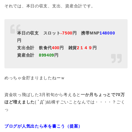
それでは、本日の収支、支出、資産合計です。
本日の収支 スロット
-7500
円 携帯MNP
148000
円
支出合計 飲食代
400
円 雑貨
2１４９
円
資産合計
899409
円
めっちゃ金貯まりましたねーｗ
資金吹っ飛ばした3月初旬から考えると
一か月ちょっとで70万
ほど増えました
( ﾟДﾟ)結構すごいことなんでは・・・・？ごく
っ
ブログが人気出たら本を書こう（提案）