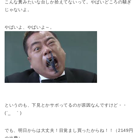
こんな糞みたいな台しか拾えてないって。やばいどころの騒ぎ
じゃないよ。
やばいよ、やばいよ～。
というのも、下見とかサボってるのが原因なんですけど・・
(´_ゝ｀)
でも、明日からは大丈夫！目覚まし買ったからね！！（2149円
の出費）