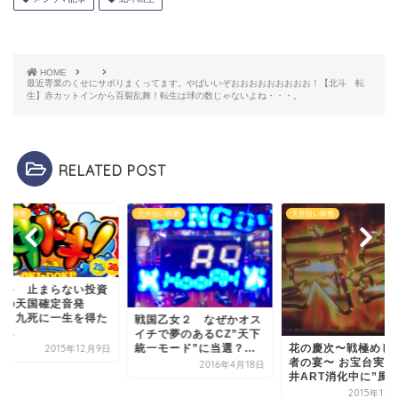
HOME
最近専業のくせにサボりまくってます。やばいいぞおおおおおおおおお！【北斗 転
生】赤カットインから百裂乱舞！転生は球の数じゃないよね・・・。
RELATED POST
狙い稼働
天井狙い稼働
天井狙い稼働
ドキ 止まらない投資
らの天国確定音発
！！九死に一生を得た
戦国乙女２ なぜかオス
...
イチで夢のあるCZ”天下
花の慶次〜戦極めし
統一モード”に当選？...
2015年12月9日
者の宴〜 お宝台実践
2016年4月18日
井ART消化中に”風..
2015年12