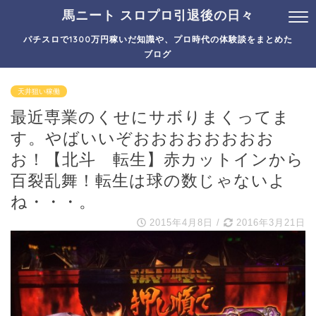
馬ニート スロプロ引退後の日々
パチスロで1300万円稼いだ知識や、プロ時代の体験談をまとめた
ブログ
天井狙い稼働
最近専業のくせにサボりまくってま
す。やばいいぞおおおおおおおお
お！【北斗 転生】赤カットインから
百裂乱舞！転生は球の数じゃないよ
ね・・・。
2015年4月8日
/
2016年3月21日