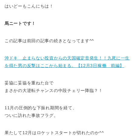
はいどーもこんにちは！
馬ニートです！
この記事は前回の記事の続きとなってます^^
沖ドキ 止まらない投資からの天国確定音発生！！九死に一生
を得た男の反撃はここから始まる。【12月3日稼働 前編】
妥協に妥協を重ねた台で
まさかの大逆転チャンスの中段チェリー降臨？！
11月の圧倒的な下振れ期間を経て、
ついに訪れた事故フラグ。
果たして12月はロケットスタートが切れたのか^^