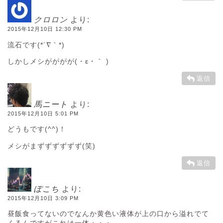
クロロン
より:
2015年12月10日 12:30 PM
流石です(*´∇｀*)
しかしメシがががが(・ε・｀ )
返信
馬ニート
より:
2015年12月10日 5:01 PM
どうもです(^^)！
メシがまずずずずずず(笑)
返信
ぽこち
より:
2015年12月10日 3:09 PM
昼飯食ってないのでなんか黄色い液体が上の口から溢れでて