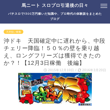
馬ニート スロプロ引退後の日々
パチスロで1300万円稼いだ知識や、プロ時代の体験談をまとめた
ブログ
天井狙い稼働
沖ドキ 天国確定中に遅れから、中段
チェリー降臨！５０％の壁を乗り越
え、ロングフリーズは獲得できたの
か？！【12月3日稼働 後編】
2015年12月10日
/
2016年3月20日