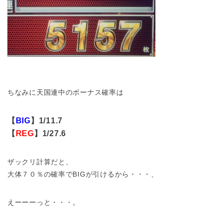
ちなみに天国連中のボーナス確率は
【
BIG
】1/11.7
【
REG
】1/27.6
ザックリ計算だと、
大体７０％の確率でBIGが引けるから・・・、
えーーーっと・・・。