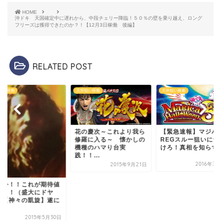
HOME
沖ドキ 天国確定中に遅れから、中段チェリー降臨！５０％の壁を乗り越え、ロング
フリーズは獲得できたのか？！【12月3日稼働 後編】
RELATED POST
狙い稼働
天井狙い稼働
天井狙い稼働
の慶次～これより我ら
【緊急速報】マジハロの
羅に入る～ 懐かしの
REGスルー狙いに気を付
種のハマり台実
けろ！真相を知らずに...
！...
2016年3月24日
2015年9月21日
見たか！！これが期
だ！！！（盛大にド
顔）【神々の凱旋】
あ...
2015年5