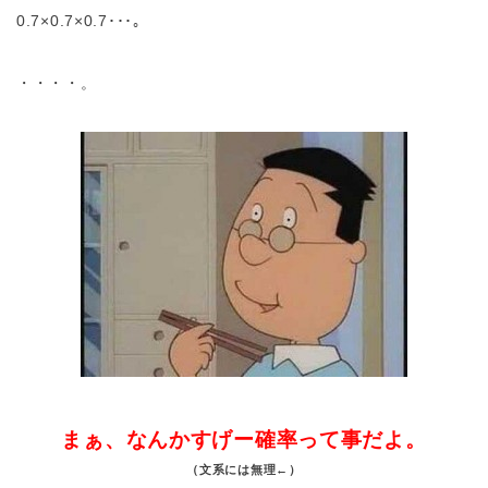
0.7×0.7×0.7･･･。
・・・・。
まぁ、なんかすげー確率って事だよ。
（文系には無理←）