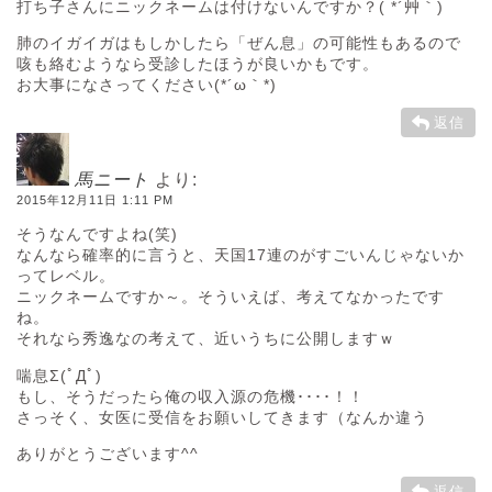
打ち子さんにニックネームは付けないんですか？( *´艸｀)
肺のイガイガはもしかしたら「ぜん息」の可能性もあるので
咳も絡むようなら受診したほうが良いかもです。
お大事になさってください(*´ω｀*)
返信
馬ニート
より:
2015年12月11日 1:11 PM
そうなんですよね(笑)
なんなら確率的に言うと、天国17連のがすごいんじゃないか
ってレベル。
ニックネームですか～。そういえば、考えてなかったです
ね。
それなら秀逸なの考えて、近いうちに公開しますｗ
喘息Σ(ﾟДﾟ)
もし、そうだったら俺の収入源の危機････！！
さっそく、女医に受信をお願いしてきます（なんか違う
ありがとうございます^^
返信