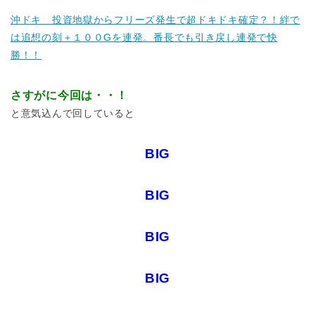
沖ドキ 投資地獄からフリーズ発生で超ドキドキ確定？！絆で
は追想の刻＋１００Gを連発。番長でも引き戻し連発で快
勝！！
さすがに今回は・・！
と意気込んで回していると
BIG
BIG
BIG
BIG