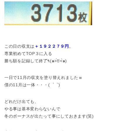
この日の収支は
＋１９２２７９円
。
専業初めてTOP３に入る
勝ち額を記録して終了٩̋(๑˃́ꇴ˂̀๑)
一日で11月の収支を塗り替えれましたｗ
僕の11月は一体・・・(゜゜)
どれだけ出ても、
やる事は基本変わらないんで
冬のボーナスが出たって事にしておきます(笑)