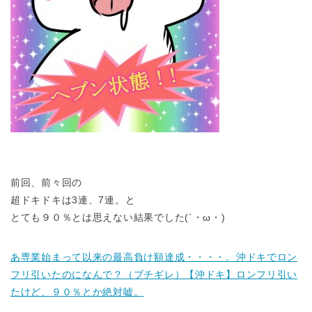
前回、前々回の
超ドキドキは3連、7連。と
とても９０％とは思えない結果でした(´・ω・)
あ
専業始まって以来の最高負け額達成・・・・。沖ドキでロン
フリ引いたのになんで？（ブチギレ）【沖ドキ】ロンフリ引い
たけど、９０％とか絶対嘘。