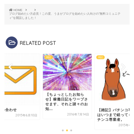
HOME
ブログ始めたい方必見！この度、うまがブログを始めたい人向けの”無料コミュニテ
ィ”を開設しました！
RELATED POST
雑記
雑記
【ちょっとしたお知ら
せ】稼働日記をワープさ
せます、それと諸々のお
知...
問い合わせ
【雑記】パチンコ専
2016年7月14日
はいつまで経っても
2015年6月10日
チンコ専業者。
2015年4