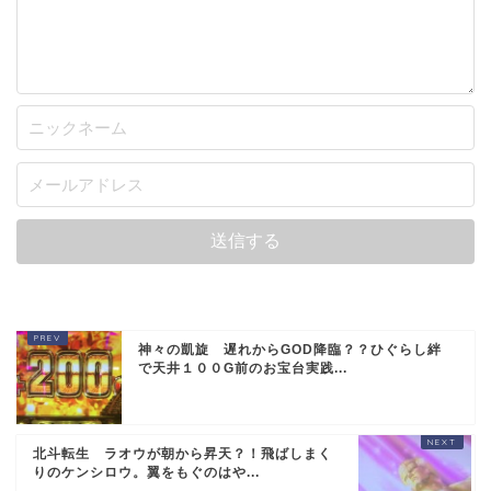
神々の凱旋 遅れからGOD降臨？？ひぐらし絆
で天井１００G前のお宝台実践...
北斗転生 ラオウが朝から昇天？！飛ばしまく
りのケンシロウ。翼をもぐのはや...