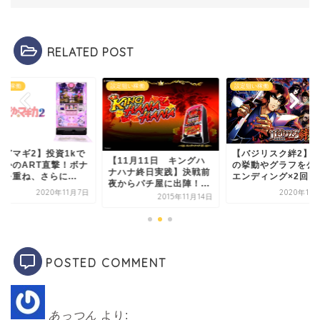
RELATED POST
設定狙い稼働
設定狙い稼働
設定狙い稼働
で
【バジリスク絆2】設定6
【まどマギ
【11月11日 キングハ
ナ
の挙動やグラフを公開！
まさかのA
ナハナ終日実践】決戦前
エンディング×2回を...
連打を重ね、
夜からパチ屋に出陣！...
7日
2020年10月13日
2015年11月14日
POSTED COMMENT
あっつん
より: