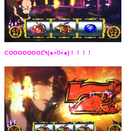
COOOOOOOL٩̋(๑˃́ꇴ˂̀๑)！！！！