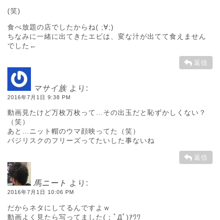
(笑)
食べ放題の店でしたからね( ;∀;)
ちなみに一緒に出てきたエビは、変な汁が出てて食えません
でした←
返信
マサイ族
より:
2016年7月1日 9:38 PM
動画見たけど万枚万枚って…その出玉だと恥ずかしくない？
（笑）
あと…ニット帽のウマ顔映ってた（笑）
バジリスクのフリーズってたいした事ないね
返信
馬ニート
より:
2016年7月1日 10:06 PM
だからネタにしてるんですよｗ
動画よく見たら写ってました(；ﾟДﾟ)ｱﾜﾜ