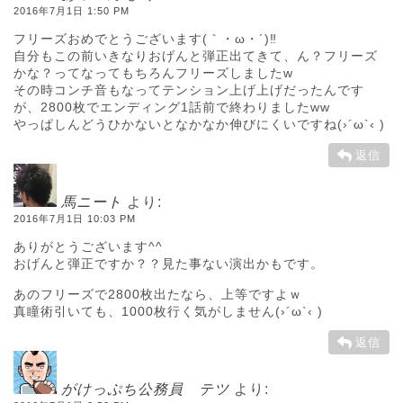
2016年7月1日 1:50 PM
フリーズおめでとうございます(｀・ω・´)‼︎
自分もこの前いきなりおげんと弾正出てきて、ん？フリーズ
かな？ってなってもちろんフリーズしましたw
その時コンチ音もなってテンション上げ上げだったんです
が、2800枚でエンディング1話前で終わりましたww
やっぱしんどうひかないとなかなか伸びにくいですね(›´ω`‹ )
返信
馬ニート
より:
2016年7月1日 10:03 PM
ありがとうございます^^
おげんと弾正ですか？？見た事ない演出かもです。
あのフリーズで2800枚出たなら、上等ですよｗ
真瞳術引いても、1000枚行く気がしません(›´ω`‹ )
返信
がけっぷち公務員 テツ
より: