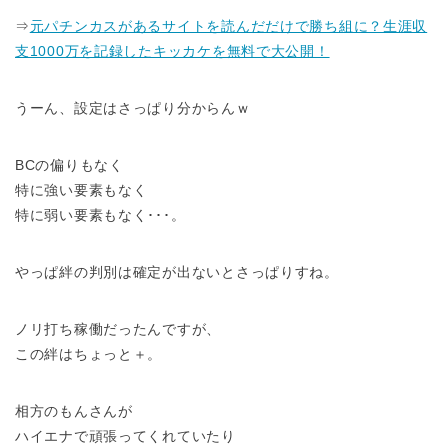
⇒
元パチンカスがあるサイトを読んだだけで勝ち組に？生涯収
支1000万を記録したキッカケを無料で大公開！
うーん、設定はさっぱり分からんｗ
BCの偏りもなく
特に強い要素もなく
特に弱い要素もなく･･･。
やっぱ絆の判別は確定が出ないとさっぱりすね。
ノリ打ち稼働だったんですが、
この絆はちょっと＋。
相方のもんさんが
ハイエナで頑張ってくれていたり