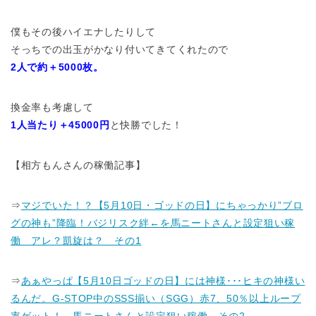
僕もその後ハイエナしたりして
そっちでの出玉がかなり付いてきてくれたので
2人で約＋5000枚。
換金率も考慮して
1人当たり＋45000円
と快勝でした！
【相方もんさんの稼働記事】
⇒
マジでいた！？【5月10日・ゴッドの日】にちゃっかり”ブロ
グの神も”降臨！バジリスク絆←を馬ニートさんと設定狙い稼
働 アレ？凱旋は？ その1
⇒
あぁやっぱ【5月10日ゴッドの日】には神様･･･ヒキの神様い
るんだ。G-STOP中のSSS揃い（SGG）赤7、50％以上ループ