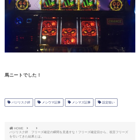
馬ニートでした！
バジリスク絆
メシウマ記事
メシマズ記事
設定狙い
HOME
バジリスク絆 フリーズ確定の瞬間を見逃すな！フリーズ確定目から、祝言フリーズ
を引いてきた結果とは。