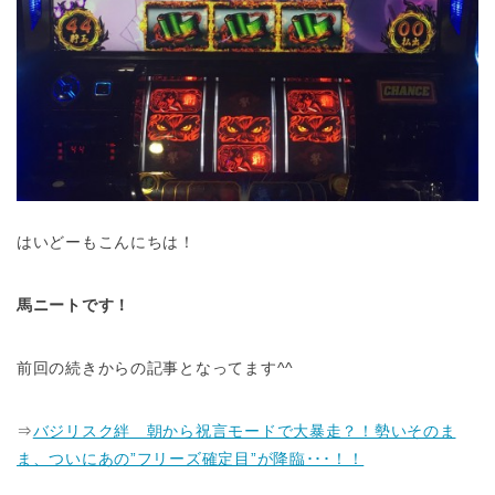
はいどーもこんにちは！
馬ニートです！
前回の続きからの記事となってます^^
⇒
バジリスク絆 朝から祝言モードで大暴走？！勢いそのま
ま、ついにあの”フリーズ確定目”が降臨･･･！！