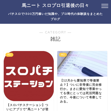
馬ニート スロプロ引退後の日々
パチスロで1300万円稼いだ知識や、プロ時代の体験談をまとめた
ブログ
― CATEGORY ―
雑記
雑記
雑記
【12月から愛知県で等価禁
止？】ついに非等価に完全移
行か。まさに愛知で専業やっ
てる僕にとっては死活問題な
ので、今後について考察して
みる。
【スロパチステーション】つ
いにアプリで”馬ニート”が登