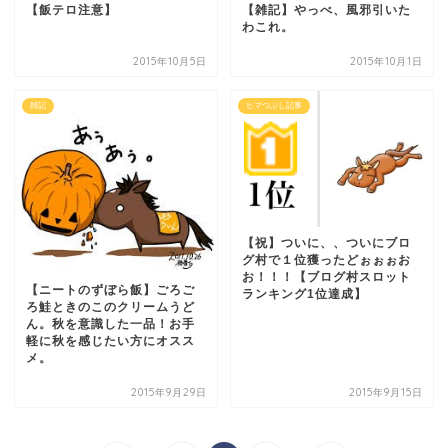
【雑記】やっべ、風邪引いた
【飯テロ注意】
わこれ。
2015年10月5日
2015年10月1日
雑記
ヒマつぶし記事
【祝】ついに、、ついにブロ
グ村で１位獲ったどぉぉぉお
お！！！【ブログ村スロット
【ニートのずぼら飯】ごろご
ランキング1位達成】
ろ鮭ときのこのクリームうど
ん。秋を意識した一品！お手
軽に秋を感じたい方にオスス
メ。
2015年9月29日
2015年9月15日