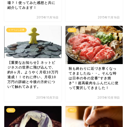
場？！使ってみた感想と共に
紹介してみます！
2015年11月16日
2015年11月16日
ヒマつぶし記事
雑記
【重要なお知らせ】ネットビ
ジネスの世界に飛び込んで、
秋も終わりに近づき寒くなっ
約8ヶ月。ようやく月収10万円
てきましたね・・。そんな時
達成！！それに伴い、月収10
は日本の冬の定番”すき焼
万円の詳細と今後の方針につ
き”！超高級肉をふんだんに使
いて触れてみます。
って贅沢してきました！
2015年10月31日
2015年10月18日
雑記
雑記