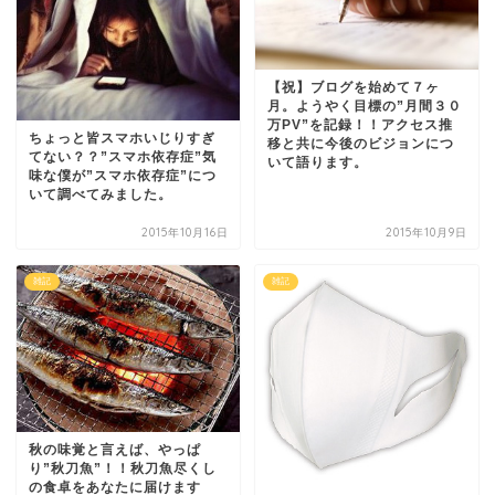
【祝】ブログを始めて７ヶ
月。ようやく目標の”月間３０
万PV”を記録！！アクセス推
ちょっと皆スマホいじりすぎ
移と共に今後のビジョンにつ
てない？？”スマホ依存症”気
いて語ります。
味な僕が”スマホ依存症”につ
いて調べてみました。
2015年10月16日
2015年10月9日
雑記
雑記
秋の味覚と言えば、やっぱ
り”秋刀魚”！！秋刀魚尽くし
の食卓をあなたに届けます