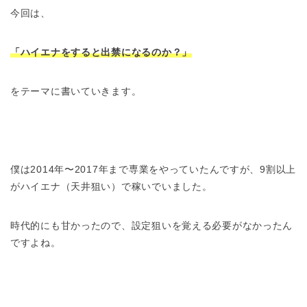
今回は、
「ハイエナをすると出禁になるのか？」
をテーマに書いていきます。
僕は2014年〜2017年まで専業をやっていたんですが、9割以上
がハイエナ（天井狙い）で稼いでいました。
時代的にも甘かったので、設定狙いを覚える必要がなかったん
ですよね。