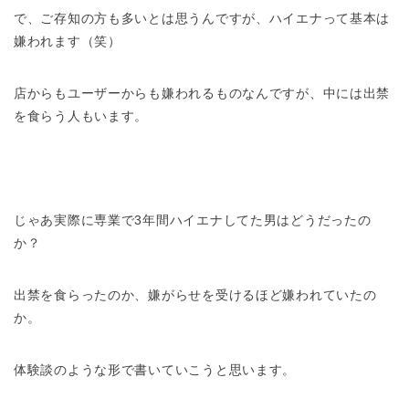
で、ご存知の方も多いとは思うんですが、ハイエナって基本は
嫌われます（笑）
店からもユーザーからも嫌われるものなんですが、中には出禁
を食らう人もいます。
じゃあ実際に専業で3年間ハイエナしてた男はどうだったの
か？
出禁を食らったのか、嫌がらせを受けるほど嫌われていたの
か。
体験談のような形で書いていこうと思います。