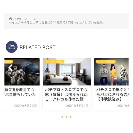
HOME
ハイエナをすると出禁になるのか？専業で3年間ハイエナしていた結果…
RELATED POST
プロ回想録
スロプロ回想録
スロプロ回想録
長に設定6を教えても
パチプロ・スロプロでも
パチスロで稼ぐと周
ってボロ勝ちしていた
家（賃貸）は借りられた
らバカにされるのか
し、クレカも作れた話
【体験談込み】
2021年8月22日
2021年8月21日
2021年8