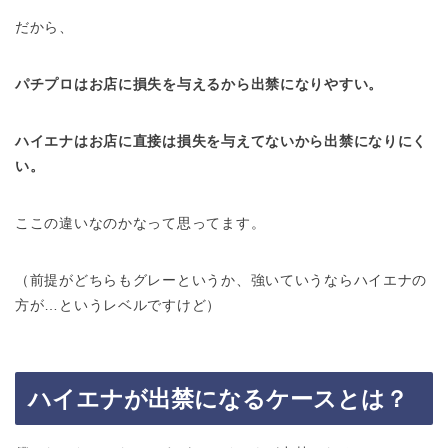
だから、
パチプロはお店に損失を与えるから出禁になりやすい。
ハイエナはお店に直接は損失を与えてないから出禁になりにく
い。
ここの違いなのかなって思ってます。
（前提がどちらもグレーというか、強いていうならハイエナの
方が…というレベルですけど）
ハイエナが出禁になるケースとは？