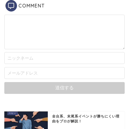
COMMENT
全台系、末尾系イベントが勝ちにくい理
由をプロが解説！