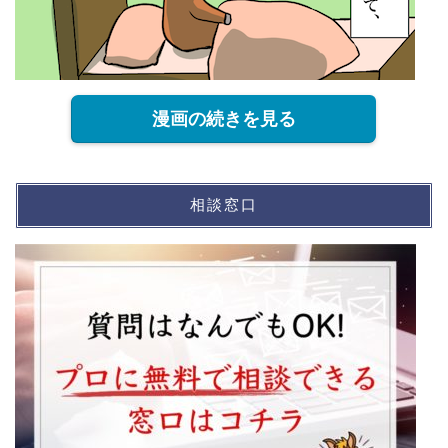
漫画の続きを見る
相談窓口