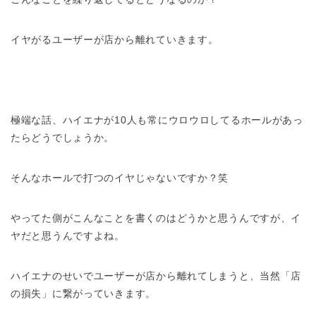
イヤがるユーザーが店から離れていきます。
極端な話、ハイエナが10人も常にウロウロしてるホールがあっ
たらどうでしょうか。
そんなホールで打つのイヤじゃないですか？笑
やってた側がこんなことを書くのはどうかと思うんですが、イ
ヤだと思うんですよね。
ハイエナのせいでユーザーが店から離れてしまうと、当然「店
の損失」に繋がっていきます。