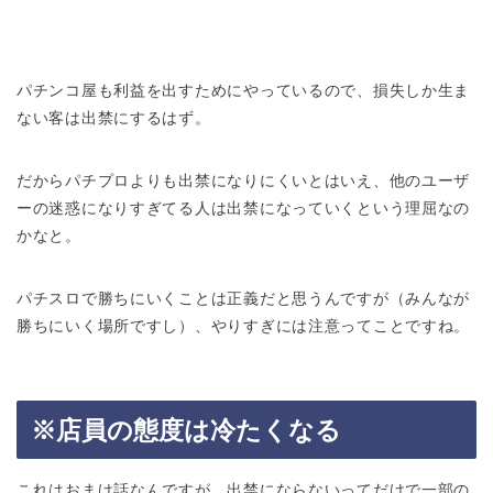
パチンコ屋も利益を出すためにやっているので、損失しか生ま
ない客は出禁にするはず。
だからパチプロよりも出禁になりにくいとはいえ、他のユーザ
ーの迷惑になりすぎてる人は出禁になっていくという理屈なの
かなと。
パチスロで勝ちにいくことは正義だと思うんですが（みんなが
勝ちにいく場所ですし）、やりすぎには注意ってことですね。
※店員の態度は冷たくなる
これはおまけ話なんですが、出禁にならないってだけで一部の