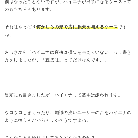
僕はなったことないですが、ハイエナが出禁になるケースって
のももちろんあります。
それはやっぱり
何かしらの形で店に損失を与えるケース
です
ね。
さっきから「ハイエナは直接は損失を与えていない」って書き
方をしましたが、「直接は」ってだけなんですよ。
冒頭にも書きましたが、ハイエナって基本は嫌われます。
ウロウロしまくったり、知識の浅いユーザーの台をハイエナの
ように拾うんだからそりゃそうですよね。
こんなことを繰り返してるとどうなるのか？